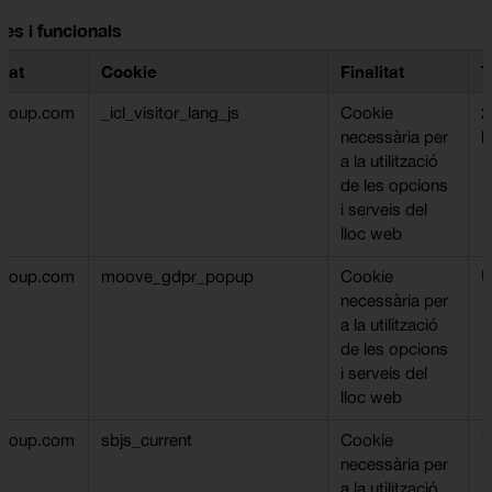
es i funcionals
etat
Cookie
Finalitat
T
ngroup.com
_icl_visitor_lang_js
Cookie
2
necessària per
h
a la utilització
de les opcions
i serveis del
lloc web
ngroup.com
moove_gdpr_popup
Cookie
U
necessària per
a la utilització
de les opcions
i serveis del
lloc web
ngroup.com
sbjs_current
Cookie
1
necessària per
a la utilització