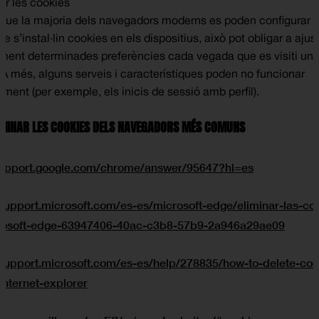
ar les cookies
que la majoria dels navegadors moderns es poden configurar p
ue s’instal·lin cookies en els dispositius, això pot obligar a ajus
ent determinades preferències cada vegada que es visiti un l
 A més, alguns serveis i característiques poden no funcionar
ment (per exemple, els inicis de sessió amb perfil).
MINAR LES COOKIES DELS NAVEGADORS MÉS COMUNS
e
/support.google.com/chrome/answer/95647?hl=es
/support.microsoft.com/es-es/microsoft-edge/eliminar-las-co
rosoft-edge-63947406-40ac-c3b8-57b9-2a946a29ae09
r
/support.microsoft.com/es-es/help/278835/how-to-delete-coo
-internet-explorer