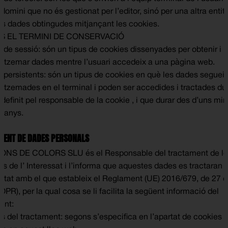
domini que no és gestionat per l’editor, sinó per una altra entit
les dades obtingudes mitjançant les cookies.
S EL TERMINI DE CONSERVACIÓ
 de sessió: són un tipus de cookies dissenyades per obtenir i
zemar dades mentre l’usuari accedeix a una pàgina web.
 persistents: són un tipus de cookies en què les dades seguei
zemades en el terminal i poden ser accedides i tractades du
definit pel responsable de la cookie , i que durar des d’uns min
s anys.
ENT DE DADES PERSONALS
ONS DE COLORS SLU és el Responsable del tractament de le
ls de l’ Interessat i l’informa que aquestes dades es tractaran 
itat amb el que estableix el Reglament (UE) 2016/679, de 27 d’
PR), per la qual cosa se li facilita la següent informació del
ent:
ats del tractament: segons s’especifica en l’apartat de cookies 