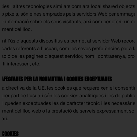
kies i altres tecnologies similars com ara local shared objects,
 o píxels, són eines emprades pels servidors Web per emmaga
r informació sobre els seus visitants, així com per oferir un co
ament del lloc.
ant l’ús d’aquests dispositius es permet al servidor Web record
 dades referents a l’usuari, com les seves preferències per a la
tzació de les pàgines d’aquest servidor, nom i contrasenya, pro
li interessen, etc.
 AFECTADES PER LA NORMATIVA I COOKIES EXCEPTUADES
la directiva de la UE, les cookies que requereixen el consenti
 per part de l’usuari són les cookies analítiques i les de publicit
ó, i queden exceptuades les de caràcter tècnic i les necessàries
ament del lloc web o la prestació de serveis expressament sol·l
uari.
E COOKIES