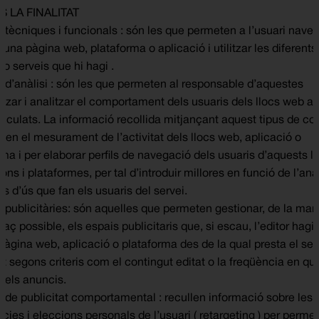
 LA FINALITAT
 tècniques i funcionals : són les que permeten a l’usuari naveg
’una pàgina web, plataforma o aplicació i utilitzar les diferents
o serveis que hi hagi .
 d’anàlisi : són les que permeten al responsable d’aquestes
itzar i analitzar el comportament dels usuaris dels llocs web al
inculats. La informació recollida mitjançant aquest tipus de co
za en el mesurament de l’activitat dels llocs web, aplicació o
ma i per elaborar perfils de navegació dels usuaris d’aquests ll
ons i plataformes, per tal d’introduir millores en funció de l’anà
s d’ús que fan els usuaris del servei.
 publicitàries: són aquelles que permeten gestionar, de la ma
aç possible, els espais publicitaris que, si escau, l’editor hagi 
pàgina web, aplicació o plataforma des de la qual presta el ser
tat segons criteris com el contingut editat o la freqüència en qu
 els anuncis.
 de publicitat comportamental : recullen informació sobre les
cies i eleccions personals de l’usuari ( retargeting ) per perme