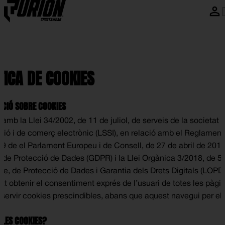
Skip to content
TICA DE COOKIES
CIÓ SOBRE COOKIES
amb la Llei 34/2002, de 11 de juliol, de serveis de la societat d
ció i de comerç electrònic (LSSI), en relació amb el Reglament
9 de el Parlament Europeu i de Consell, de 27 de abril de 2016
 de Protecció de Dades (GDPR) i la Llei Orgànica 3/2018, de 5
e, de Protecció de Dades i Garantia dels Drets Digitals (LOP
gat obtenir el consentiment exprés de l’usuari de totes les pàg
 servir cookies prescindibles, abans que aquest navegui per ell
 LES COOKIES?