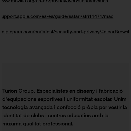
/www.mozilla.org/es-ES/privacy/websites/#cookies
/support.apple.com/es-es/guide/safari/sfri11471/mac
/help.opera.com/en/latest/security-and-privacy/#clearBrows
Turion Group. Especialistes en disseny i fabricació
d'equipacions esportives i uniformitat escolar. Unim
tecnologia avançada i confecció pròpia per vestir la
identitat de clubs i centres educatius amb la
màxima qualitat professional.