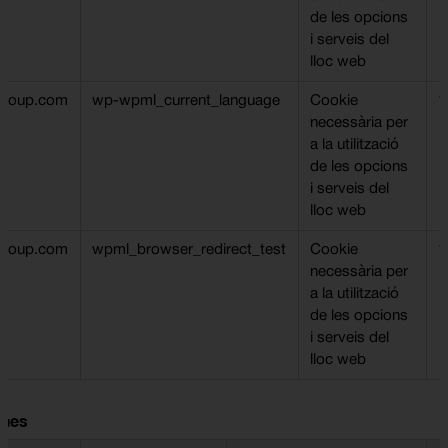
de les opcions
i serveis del
lloc web
ngroup.com
wp-wpml_current_language
Cookie
1
necessària per
a la utilització
de les opcions
i serveis del
lloc web
ngroup.com
wpml_browser_redirect_test
Cookie
1
necessària per
a la utilització
de les opcions
i serveis del
lloc web
ques