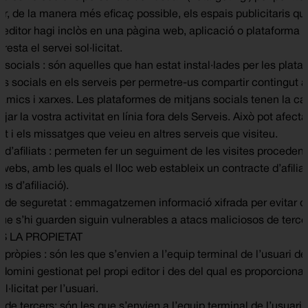
r, de la manera més eficaç possible, els espais publicitaris que
l’editor hagi inclòs en una pàgina web, aplicació o plataforma 
presta el servei sol·licitat.
 socials : són aquelles que han estat instal·lades per les plat
es socials en els serveis per permetre-us compartir contingut 
 amics i xarxes. Les plataformes de mitjans socials tenen la ca
ejar la vostra activitat en línia fora dels Serveis. Això pot afecta
t i els missatges que veieu en altres serveis que visiteu.
 d’afiliats : permeten fer un seguiment de les visites procedent
 webs, amb les quals el lloc web estableix un contracte d’afilia
s d’afiliació).
 de seguretat : emmagatzemen informació xifrada per evitar q
ue s’hi guarden siguin vulnerables a atacs maliciosos de terce
 LA PROPIETAT
pròpies : són les que s’envien a l’equip terminal de l’usuari de
domini gestionat pel propi editor i des del qual es proporciona 
l·licitat per l’usuari.
de tercers: són les que s’envien a l’equip terminal de l’usuari 