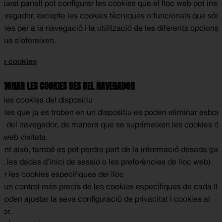
uest panell pot configurar les cookies que el lloc web pot insta
navegador, excepte les cookies tècniques o funcionals que són
ies per a la navegació i la utilització de les diferents opcions 
 que s’ofereixen.
de cookies
TIONAR LES COOKIES DES DEL NAVEGADOR
 les cookies del dispositiu
kies que ja es troben en un dispositiu es poden eliminar esbor
rial del navegador, de manera que se suprimeixen les cookies de
s web visitats.
ant això, també es pot perdre part de la informació desada (pe
, les dades d’inici de sessió o les preferències de lloc web).
ar les cookies específiques del lloc
ir un control més precís de les cookies específiques de cada llo
poden ajustar la seva configuració de privacitat i cookies al
or.