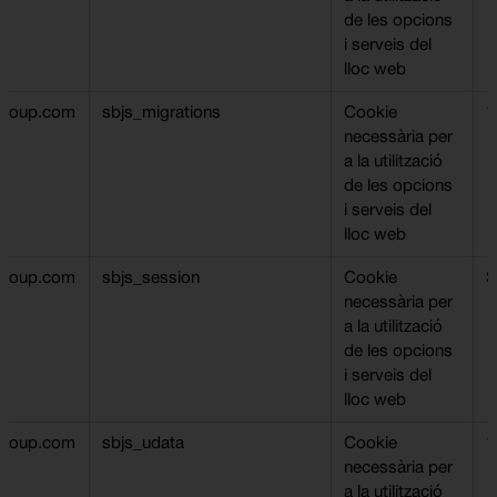
de les opcions
i serveis del
lloc web
ngroup.com
sbjs_migrations
Cookie
1
necessària per
a la utilització
de les opcions
i serveis del
lloc web
ngroup.com
sbjs_session
Cookie
S
necessària per
a la utilització
de les opcions
i serveis del
lloc web
ngroup.com
sbjs_udata
Cookie
1
necessària per
a la utilització