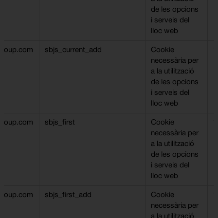
de les opcions
i serveis del
lloc web
ngroup.com
sbjs_current_add
Cookie
1
necessària per
a la utilització
de les opcions
i serveis del
lloc web
ngroup.com
sbjs_first
Cookie
1
necessària per
a la utilització
de les opcions
i serveis del
lloc web
ngroup.com
sbjs_first_add
Cookie
1
necessària per
a la utilització