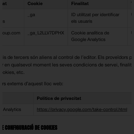
etat
Cookie
Finalitat
T
e
_ga
ID utilitzat per identificar
U
ics
els usuaris
ngroup.com
_ga_L2LLV7DPHX
Cookie analítica de
U
Google Analytics
eis de tercers són aliens al control de l’editor. Els proveïdors 
ar en qualsevol moment les seves condicions de servei, finalitat
ookies, etc.
ors externs d’aquest lloc web:
Política de privacitat
 Analytics
https://privacy.google.com/take-control.html
DE CONFIGURACIÓ DE COOKIES