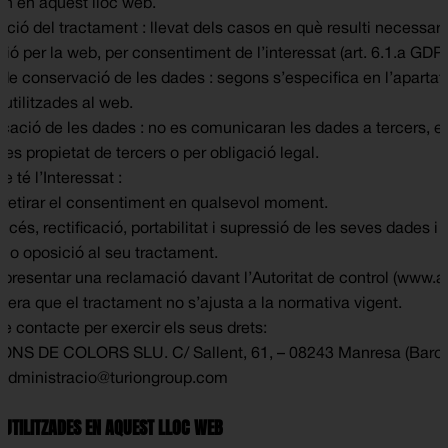
zen en aquest lloc web.
ció del tractament : llevat dels casos en què resulti necessari 
ió per la web, per consentiment de l’interessat (art. 6.1.a GDPR
s de conservació de les dades : segons s’especifica en l’apartat
utilitzades al web.
ació de les dades : no es comunicaran les dades a tercers, e
es propietat de tercers o per obligació legal.
e té l’Interessat :
a retirar el consentiment en qualsevol moment.
ccés, rectificació, portabilitat i supressió de les seves dades i 
ió o oposició al seu tractament.
a presentar una reclamació davant l’Autoritat de control (www.a
idera que el tractament no s’ajusta a la normativa vigent.
e contacte per exercir els seus drets:
NS DE COLORS SLU. C/ Sallent, 61, – 08243 Manresa (Barce
 administracio@turiongroup.com
 UTILITZADES EN AQUEST LLOC WEB