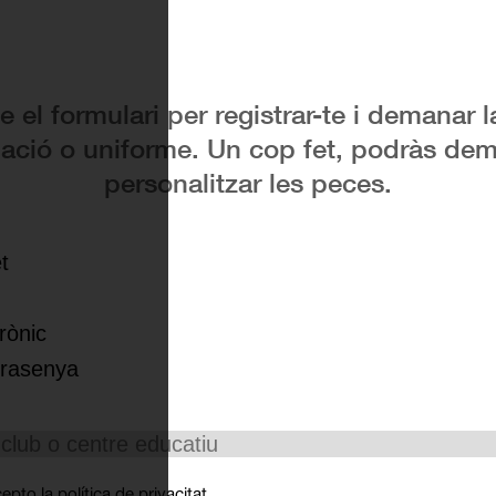
 el formulari per registrar-te i demanar l
ació o uniforme. Un cop fet, podràs dem
personalitzar les peces.
Equipació
ccepto la
política de privacitat