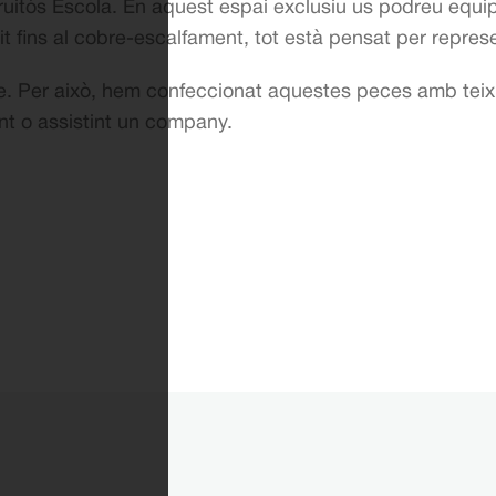
Fruitós Escola. En aquest espai exclusiu us podreu equi
tit fins al cobre-escalfament, tot està pensat per repres
. Per això, hem confeccionat aquestes peces amb teixits
rant o assistint un company.