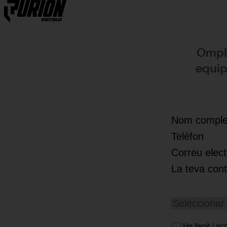
Skip to content
Omple
equip
He llegit i a